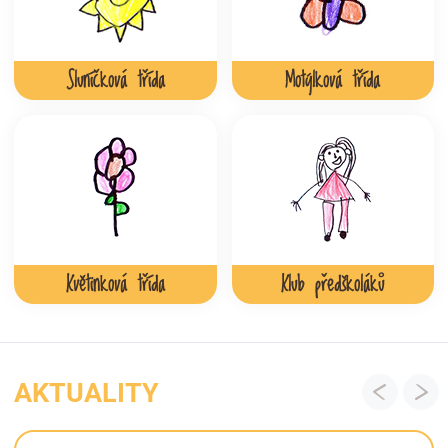
Sluníčková třída
Motýlková třída
Květinková třída
Klub předškoláků
AKTUALITY