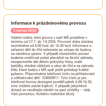
Informace k prázdninovému provozu
3.červen 2026
Vážení rodiče, letní provoz v naší MŠ proběhne v
termínu od 27.7. do 7.8.2026. Provozní doba zůstává
nezměněna od 6:00 hod. do 16:30 hod. Informace o
zařazení dětí do tříd naleznete po vstupu do budovy
na nástěnce vpravo. V případě slunečného počasí
budeme směřovat pobyt převážně na školní zahradu,
nezapomeňte dát dětem pokrývky hlavy, malé
batůžky, vhodné oblečení a obuv do tříd a na zahradu.
Děti, které budou v MŠ spát ještě potřebují krátké
pyžamo. Připomínáme telefonní číslo na přihlašování
a odhlašování dětí: 724000811. Toto číslo je pro
telefonní hovory dostupné pondělí-pátek 6:00-16:30,
sms můžete zaslat kdykoli. V případě jakýchkoli
dotazů se neváhejte obrátit na paní učitelky – rády
Vám pomohou. Kolektiv mateřské školy