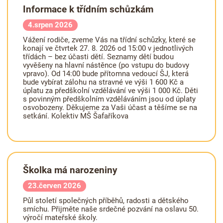
Informace k třídním schůzkám
4.srpen 2026
Vážení rodiče, zveme Vás na třídní schůzky, které se
konají ve čtvrtek 27. 8. 2026 od 15:00 v jednotlivých
třídách – bez účasti dětí. Seznamy dětí budou
vyvěšeny na hlavní nástěnce (po vstupu do budovy
vpravo). Od 14:00 bude přítomna vedoucí ŠJ, která
bude vybírat zálohu na stravné ve výši 1 600 Kč a
úplatu za předškolní vzdělávání ve výši 1 000 Kč. Děti
s povinným předškolním vzděláváním jsou od úplaty
osvobozeny. Děkujeme za Vaši účast a těšíme se na
setkání. Kolektiv MŠ Šafaříkova
Školka má narozeniny
23.červen 2026
Půl století společných příběhů, radosti a dětského
smíchu. Přijměte naše srdečné pozvání na oslavu 50.
výročí mateřské školy.