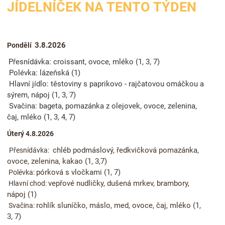
JÍDELNÍČEK NA TENTO TÝDEN
3.8.2026
Pondělí
Přesnídávka:
croissant, ovoce, mléko (1, 3, 7)
Polévka:
lázeňská (1)
Hlavní jídlo:
těstoviny s paprikovo - rajčatovou omáčkou a
sýrem, nápoj (1, 3, 7)
Svačina:
bageta, pomazánka z olejovek, ovoce, zelenina,
čaj, mléko (1, 3, 4, 7)
Úterý 4.8.2026
chléb podmáslový, ředkvičková pomazánka,
Přesnídávka:
ovoce, zelenina, kakao (1, 3,7)
pórková s vločkami (1, 7)
Polévka:
vepřové nudličky, dušená mrkev, brambory,
Hlavní chod:
nápoj (1)
rohlík sluníčko, máslo, med, ovoce, čaj, mléko (1,
Svačina:
3, 7)