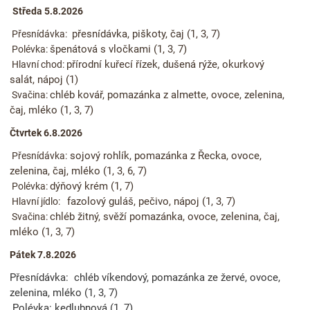
Středa 5.8.2026
přesnídávka, piškoty, čaj (1, 3, 7)
Přesnídávka:
špenátová s vločkami (1, 3, 7)
Polévka:
přírodní kuřecí řízek, dušená rýže, okurkový
Hlavní chod:
salát, nápoj (1)
chléb kovář, pomazánka z almette, ovoce, zelenina,
Svačina:
čaj, mléko (1, 3, 7)
Čtvrtek 6.8.2026
sojový rohlík, pomazánka z Řecka, ovoce,
Přesnídávka:
zelenina, čaj, mléko (1, 3, 6, 7)
dýňový krém (1, 7)
Polévka:
fazolový guláš, pečivo, nápoj (1, 3, 7)
Hlavní jídlo:
chléb žitný, svěží pomazánka, ovoce, zelenina, čaj,
Svačina:
mléko (1, 3, 7)
Pátek 7.8.2026
Přesnídávka:
chléb víkendový, pomazánka ze žervé, ovoce,
zelenina, mléko (1, 3, 7)
Polévka:
kedlubnová (1, 7)