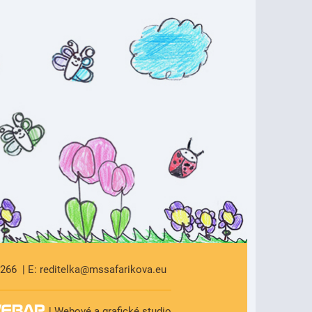
 266
E: reditelka@mssafarikova.eu
| Webové a grafické studio