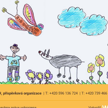
9, příspěvková organizace
T: +420 596 136 724
T: +420 739 466
šechna práva vyhrazena
Vytvořil