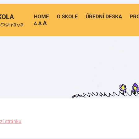
HOME
O ŠKOLE
ÚŘEDNÍ DESKA
PRO
A
A
A
zí stránku